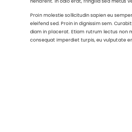
hendrerit. In odio erat, fringilla sed metus vel
Proin molestie sollicitudin sapien eu semp
eleifend sed. Proin in dignissim sem. Curabit
diam in placerat. Etiam rutrum lectus non m
consequat imperdiet turpis, eu vulputate e