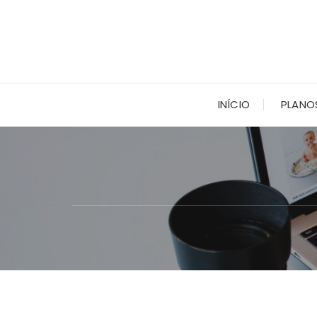
Ir
para
o
conteúdo
INÍCIO
PLANO