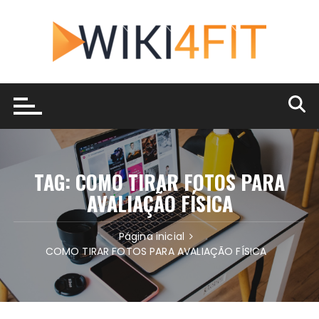
Ir
para
o
conteúdo
TAG:
COMO TIRAR FOTOS PARA
AVALIAÇÃO FÍSICA
Página inicial
COMO TIRAR FOTOS PARA AVALIAÇÃO FÍSICA