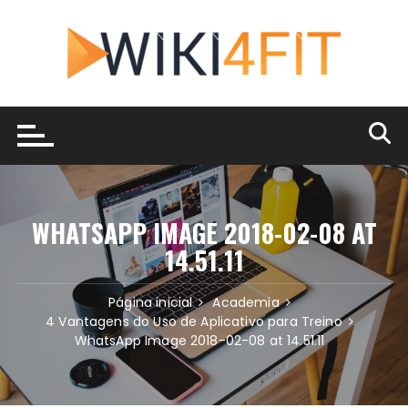
Ir
para
o
conteúdo
WHATSAPP IMAGE 2018-02-08 AT
14.51.11
Página inicial
Academia
4 Vantagens do Uso de Aplicativo para Treino
WhatsApp Image 2018-02-08 at 14.51.11