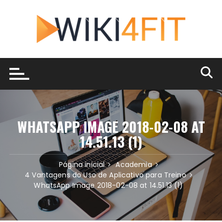
Ir
para
o
conteúdo
WHATSAPP IMAGE 2018-02-08 AT
14.51.13 (1)
Página inicial
Academia
4 Vantagens do Uso de Aplicativo para Treino
WhatsApp Image 2018-02-08 at 14.51.13 (1)