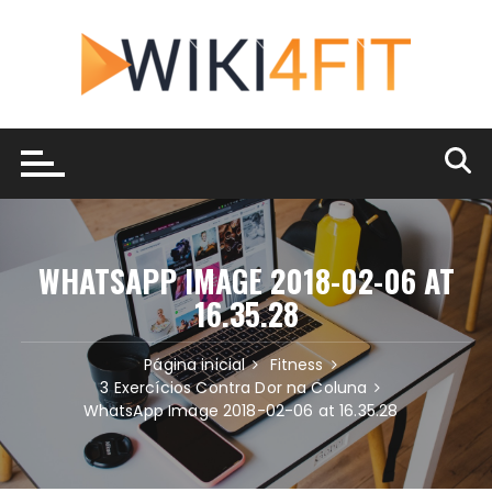
Ir
para
o
conteúdo
WHATSAPP IMAGE 2018-02-06 AT
16.35.28
Página inicial
Fitness
3 Exercícios Contra Dor na Coluna
WhatsApp Image 2018-02-06 at 16.35.28