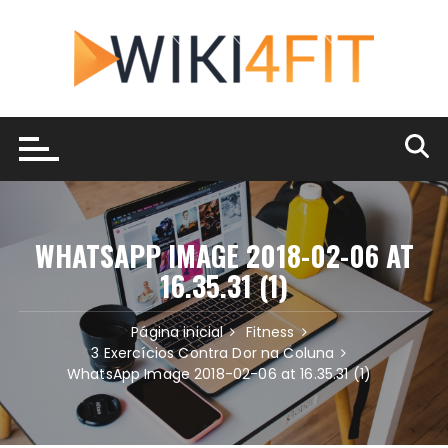
Ir
para
o
conteúdo
WHATSAPP IMAGE 2018-02-06 AT
16.35.31 (1)
Página inicial
Fitness
3 Exercícios Contra Dor na Coluna
WhatsApp Image 2018-02-06 at 16.35.31 (1)