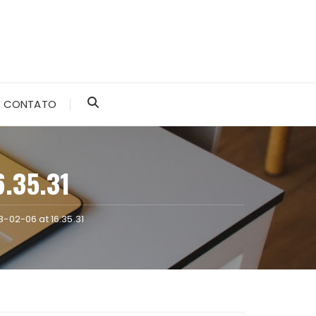
CONTATO
.35.31
02-06 at 16.35.31