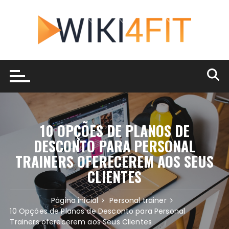
Ir
para
o
conteúdo
10 OPÇÕES DE PLANOS DE
DESCONTO PARA PERSONAL
TRAINERS OFERECEREM AOS SEUS
CLIENTES
Página inicial
Personal trainer
10 Opções de Planos de Desconto para Personal
Trainers oferecerem aos Seus Clientes