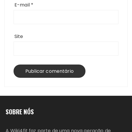
E-mail
*
Site
SOBRE NÓS
A Wiki4fit faz parte de uma nova geração de