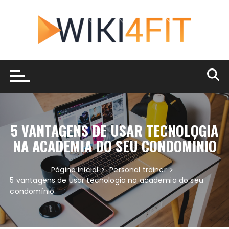
Ir
para
o
conteúdo
5 VANTAGENS DE USAR TECNOLOGIA
NA ACADEMIA DO SEU CONDOMÍNIO
Página inicial
Personal trainer
5 vantagens de usar tecnologia na academia do seu
condomínio