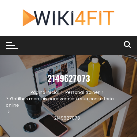
Ir
para
o
conteúdo
2149627073
Página inicial
Personal trainer
7 Gatilhos mentais para vender a sua consultoria
online
2149627073