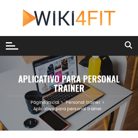
Ir
para
o
conteúdo
APLICATIVO PARA PERSONAL
TRAINER
Página inicial
Personal trainer
Aplicativo para personal trainer