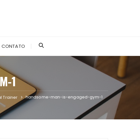
CONTATO
M-1
handsome-man-is-engaged-gym-1
l Trainer