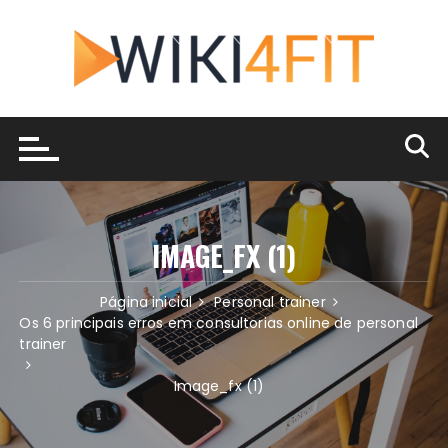
Ir
para
o
conteúdo
IMAGE_FX (1)
Página inicial
Personal trainer
Os 6 principais erros em consultorias online de personal
trainer
Image_fx (1)