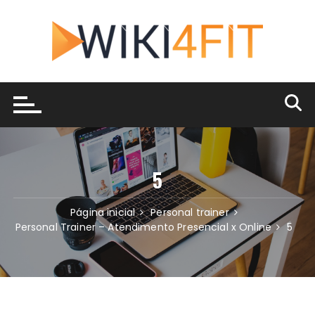
Ir
para
o
conteúdo
5
Página inicial
Personal trainer
Personal Trainer – Atendimento Presencial x Online
5