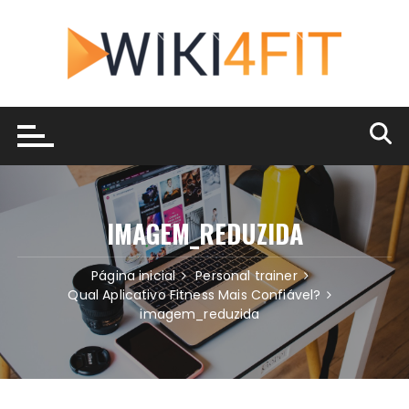
Ir
para
o
conteúdo
IMAGEM_REDUZIDA
Página inicial
Personal trainer
Qual Aplicativo Fitness Mais Confiável?
imagem_reduzida