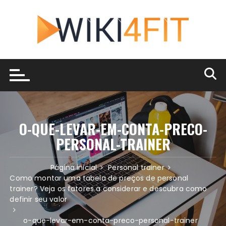
Ir
para
o
conteúdo
O-QUE-LEVAR-EM-CONTA-PRECO-
PERSONAL-TRAINER
Página inicial
Personal trainer
Como montar uma tabela de preços de personal
trainer? Veja os fatores a considerar e descubra como
definir seu valor
o-que-levar-em-conta-preco-personal-trainer