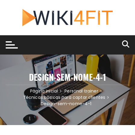
Ir
para
o
conteúdo
DESIGN-SEM-NOME-4-1
Página inicial
Personal trainer
Técnicas básicas para captar clientes
Design-sem-nome-4-1