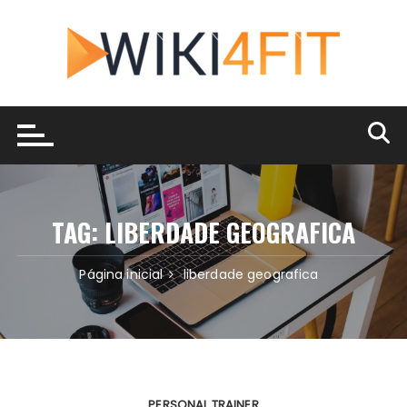
Ir
para
o
conteúdo
TAG:
LIBERDADE GEOGRAFICA
Página inicial
liberdade geografica
PERSONAL TRAINER