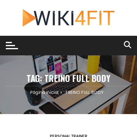
Ir
para
o
conteúdo
TAG:
TREINO FULL BODY
Página inicial
TREINO FULL BODY
PERSONAL TRAINER