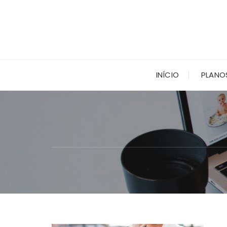
Ir
para
o
conteúdo
INÍCIO
PLANO