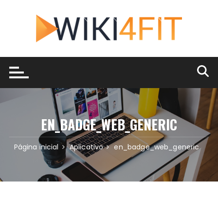
Ir
para
o
conteúdo
EN_BADGE_WEB_GENERIC
Página inicial
Aplicativo
en_badge_web_generic