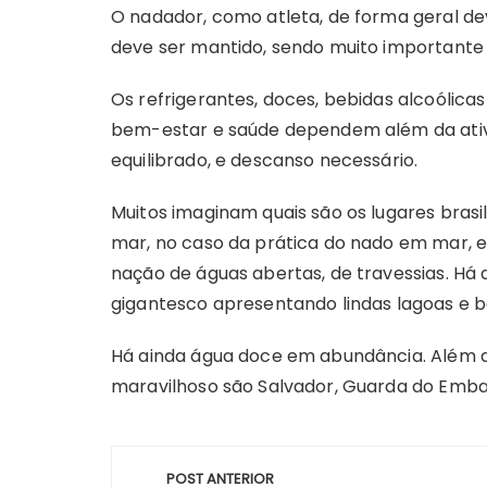
O nadador, como atleta, de forma geral de
deve ser mantido, sendo muito importante p
Os refrigerantes, doces, bebidas alcoólica
bem-estar e saúde dependem além da ativi
equilibrado, e descanso necessário.
Muitos imaginam quais são os lugares brasi
mar, no caso da prática do nado em mar, em
nação de águas abertas, de travessias. Há a
gigantesco apresentando lindas lagoas e b
Há ainda água doce em abundância. Além do
maravilhoso são Salvador, Guarda do Embaú-
Navegação
POST ANTERIOR