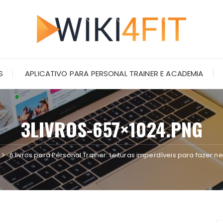
S
APLICATIVO PARA PERSONAL TRAINER E ACADEMIA
3LIVROS-657×1024.PNG
6 livros para Personal Trainer: Leituras imperdíveis para fazer n