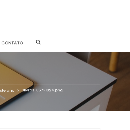
CONTATO
3livros-657×1024.png
este ano