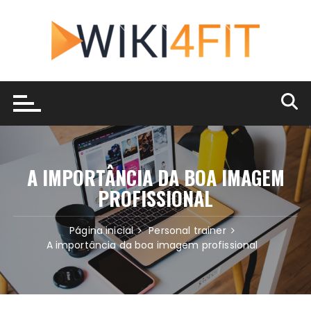
Ir
para
o
conteúdo
A IMPORTÂNCIA DA BOA IMAGEM
PROFISSIONAL
Página inicial
Personal trainer
A importância da boa imagem profissional