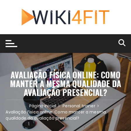
Ir
para
o
conteúdo
AVALIAÇÃO FÍSICA ONLINE: COMO
MANTER A MESMA QUALIDADE DA
AVALIAÇÃO PRESENCIAL?
Página inicial
Personal trainer
Avaliação física online: Como manter a mesma
qualidade da avaliação presencial?