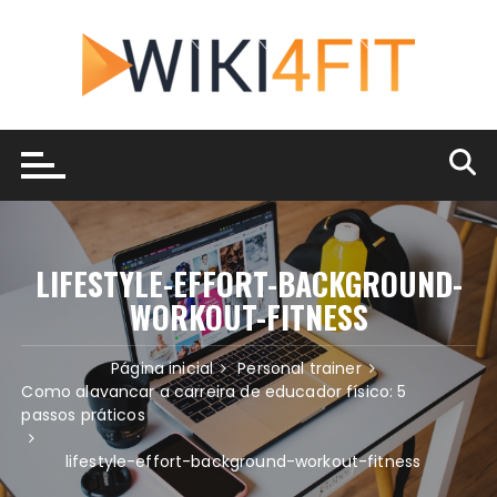
Ir
para
o
conteúdo
LIFESTYLE-EFFORT-BACKGROUND-
WORKOUT-FITNESS
Página inicial
Personal trainer
Como alavancar a carreira de educador físico: 5
passos práticos
lifestyle-effort-background-workout-fitness