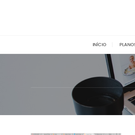
Ir
para
o
conteúdo
INÍCIO
PLANO