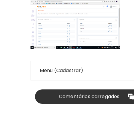
Navegação
Menu (Cadastrar)
de
Post
Comentários carregados