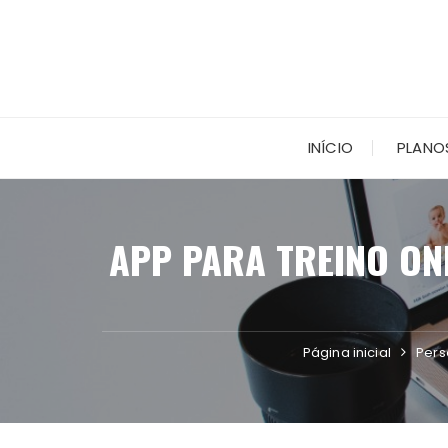
Ir
para
o
conteúdo
INÍCIO
PLANO
APP PARA TREINO ON
Página inicial
Pers