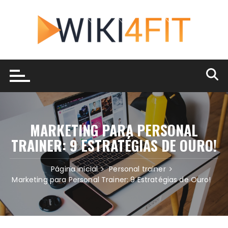
Ir
para
o
conteúdo
MARKETING PARA PERSONAL
TRAINER: 9 ESTRATÉGIAS DE OURO!
Página inicial
Personal trainer
Marketing para Personal Trainer: 9 Estratégias de Ouro!