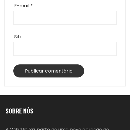
E-mail
*
Site
SOBRE NÓS
A Wiki4fit faz parte de uma nova geração de