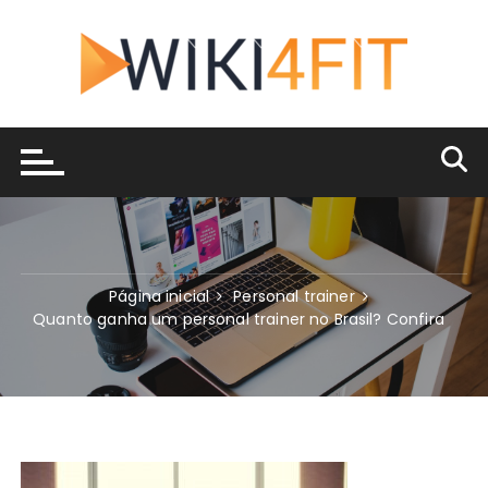
Ir
para
o
conteúdo
Página inicial
Personal trainer
Quanto ganha um personal trainer no Brasil? Confira